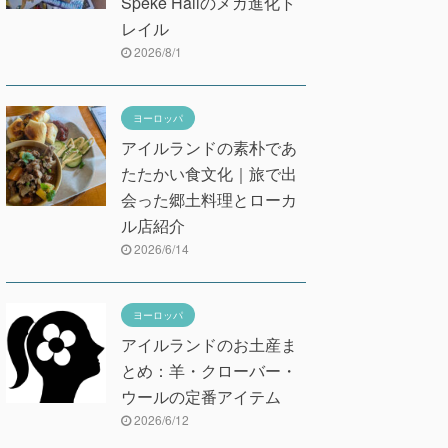
Speke Hallのメガ進化ト
レイル
2026/8/1
ヨーロッパ
アイルランドの素朴であ
たたかい食文化｜旅で出
会った郷土料理とローカ
ル店紹介
2026/6/14
ヨーロッパ
アイルランドのお土産ま
とめ：羊・クローバー・
ウールの定番アイテム
2026/6/12