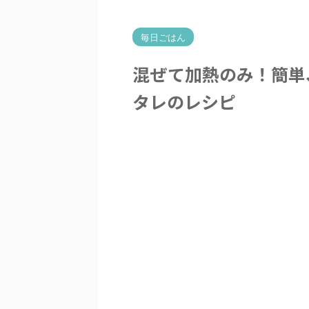
HOME
>
暮らしと手仕事
>
料理
>
毎日ごは
毎日ごはん
混ぜて加熱のみ！簡単
タレのレシピ
2026年5月15日