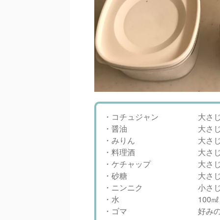
・コチュジャン 大さじ
・醤油 大さじ
・みりん 大さじ
・料理酒 大さじ
・ケチャップ 大さじ1
・砂糖 大さじ
・ニンニク 小さじ
・水 100㎖
・ゴマ 好みの