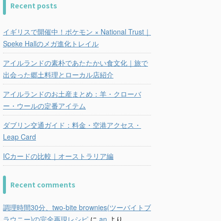
Recent posts
イギリスで開催中！ポケモン × National Trust｜
Speke Hallのメガ進化トレイル
アイルランドの素朴であたたかい食文化｜旅で
出会った郷土料理とローカル店紹介
アイルランドのお土産まとめ：羊・クローバ
ー・ウールの定番アイテム
ダブリン交通ガイド：料金・空港アクセス・
Leap Card
ICカードの比較｜オーストラリア編
Recent comments
調理時間30分、two-bite brownies(ツーバイトブ
ラウニー)の完全再現レシピ
に
an
より