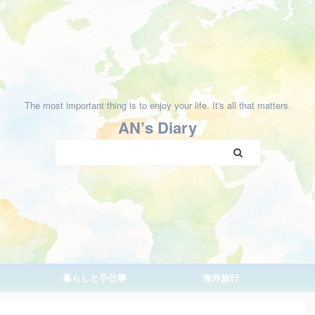
The most important thing is to enjoy your life. It's all that matters.
AN’s Diary
暮らしと手仕事
海外旅行