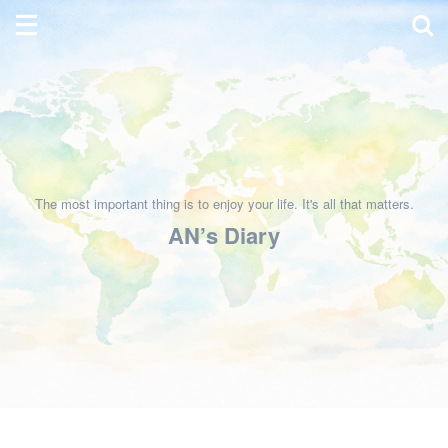
The most important thing is to enjoy your life. It's all that matters.
AN’s Diary
HOME
>
暮らしと手仕事
>
料理
>
毎日ごはん
>