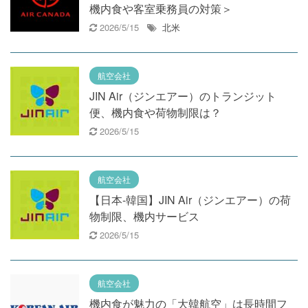
機内食や客室乗務員の対策＞
2026/5/15
北米
航空会社
JIN Air（ジンエアー）のトランジット
便、機内食や荷物制限は？
2026/5/15
航空会社
【日本‐韓国】JIN Air（ジンエアー）の荷
物制限、機内サービス
2026/5/15
航空会社
機内食が魅力の「大韓航空」は長時間フ