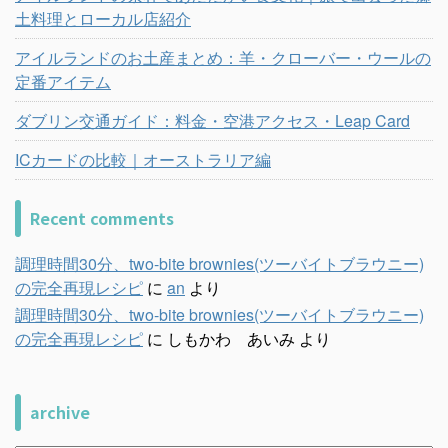
土料理とローカル店紹介
アイルランドのお土産まとめ：羊・クローバー・ウールの
定番アイテム
ダブリン交通ガイド：料金・空港アクセス・Leap Card
ICカードの比較｜オーストラリア編
Recent comments
調理時間30分、two-bite brownies(ツーバイトブラウニー)
の完全再現レシピ
に
an
より
調理時間30分、two-bite brownies(ツーバイトブラウニー)
の完全再現レシピ
に
しもかわ あいみ
より
archive