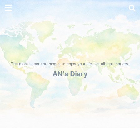
The most important thing is to enjoy your life. It's all that matters.
AN’s Diary
HOME
>
暮らしと手仕事
>
料理
>
毎日ごはん
>