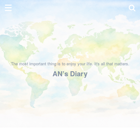
The most important thing is to enjoy your life. It's all that matters.
AN’s Diary
HOME
>
暮らしと手仕事
>
料理
>
お菓子作り
>