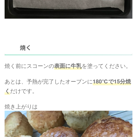
焼く
焼く前にスコーンの
を塗ってください。
表面に牛乳
あとは、予熱が完了したオーブンに
180℃で15分焼
だけです。
く
焼き上がりは