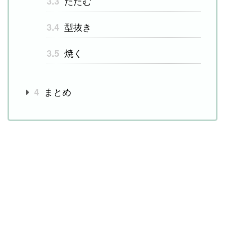
たたむ
3.3
型抜き
3.4
焼く
3.5
まとめ
4