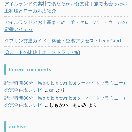
アイルランドの素朴であたたかい食文化｜旅で出会った郷
土料理とローカル店紹介
アイルランドのお土産まとめ：羊・クローバー・ウールの
定番アイテム
ダブリン交通ガイド：料金・空港アクセス・Leap Card
ICカードの比較｜オーストラリア編
Recent comments
調理時間30分、two-bite brownies(ツーバイトブラウニー)
の完全再現レシピ
に
an
より
調理時間30分、two-bite brownies(ツーバイトブラウニー)
の完全再現レシピ
に
しもかわ あいみ
より
archive