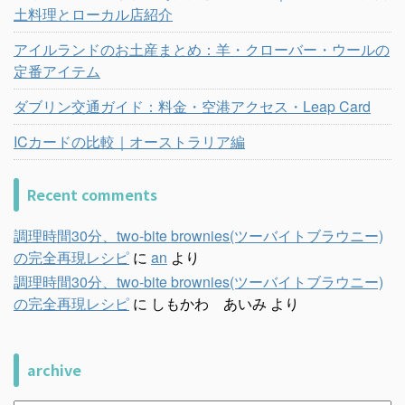
土料理とローカル店紹介
アイルランドのお土産まとめ：羊・クローバー・ウールの
定番アイテム
ダブリン交通ガイド：料金・空港アクセス・Leap Card
ICカードの比較｜オーストラリア編
Recent comments
調理時間30分、two-bite brownies(ツーバイトブラウニー)
の完全再現レシピ
に
an
より
調理時間30分、two-bite brownies(ツーバイトブラウニー)
の完全再現レシピ
に
しもかわ あいみ
より
archive