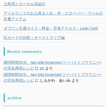
土料理とローカル店紹介
アイルランドのお土産まとめ：羊・クローバー・ウールの
定番アイテム
ダブリン交通ガイド：料金・空港アクセス・Leap Card
ICカードの比較｜オーストラリア編
Recent comments
調理時間30分、two-bite brownies(ツーバイトブラウニー)
の完全再現レシピ
に
an
より
調理時間30分、two-bite brownies(ツーバイトブラウニー)
の完全再現レシピ
に
しもかわ あいみ
より
archive