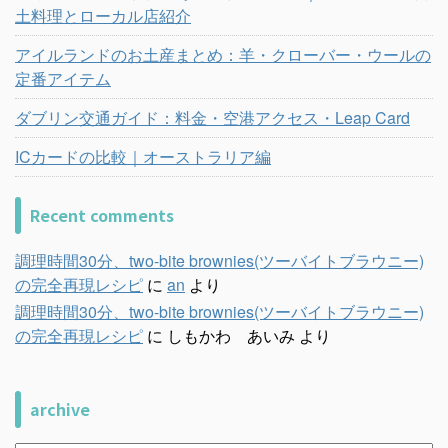
土料理とローカル店紹介
アイルランドのお土産まとめ：羊・クローバー・ウールの
定番アイテム
ダブリン交通ガイド：料金・空港アクセス・Leap Card
ICカードの比較｜オーストラリア編
Recent comments
調理時間30分、two-bite brownies(ツーバイトブラウニー)
の完全再現レシピ
に
an
より
調理時間30分、two-bite brownies(ツーバイトブラウニー)
の完全再現レシピ
に
しもかわ あいみ
より
archive