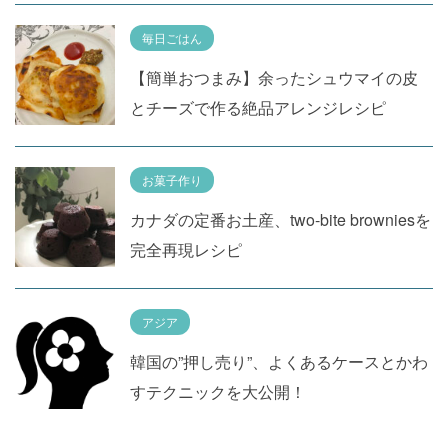
毎日ごはん
【簡単おつまみ】余ったシュウマイの皮
とチーズで作る絶品アレンジレシピ
お菓子作り
カナダの定番お土産、two-bite browniesを
完全再現レシピ
アジア
韓国の”押し売り”、よくあるケースとかわ
すテクニックを大公開！