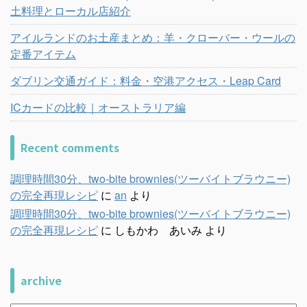
土料理とローカル店紹介
アイルランドのお土産まとめ：羊・クローバー・ウールの
定番アイテム
ダブリン交通ガイド：料金・空港アクセス・Leap Card
ICカードの比較｜オーストラリア編
Recent comments
調理時間30分、two-bite brownies(ツーバイトブラウニー)
の完全再現レシピ
に
an
より
調理時間30分、two-bite brownies(ツーバイトブラウニー)
の完全再現レシピ
に
しもかわ あいみ
より
archive