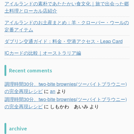
アイルランドの素朴であたたかい食文化｜旅で出会った郷
土料理とローカル店紹介
アイルランドのお土産まとめ：羊・クローバー・ウールの
定番アイテム
ダブリン交通ガイド：料金・空港アクセス・Leap Card
ICカードの比較｜オーストラリア編
Recent comments
調理時間30分、two-bite brownies(ツーバイトブラウニー)
の完全再現レシピ
に
an
より
調理時間30分、two-bite brownies(ツーバイトブラウニー)
の完全再現レシピ
に
しもかわ あいみ
より
archive