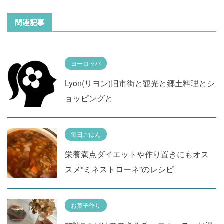
関連記事
ヨーロッパ
Lyon(リヨン)旧市街と観光と郷土料理とシ
ョッピングと
毎日ごはん
栄養満点ダイエットや作り置きにもオス
スメ”ミネストローネ”のレシピ
お菓子作り